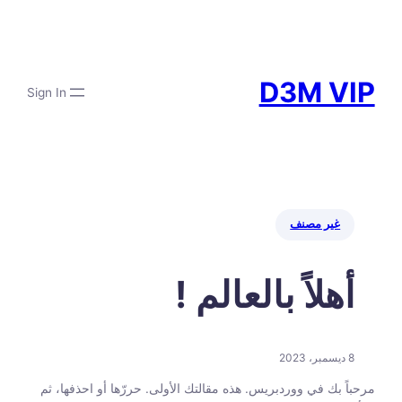
تخطى
إلى
المحتوى
D3M VIP
Sign In
غير مصنف
أهلاً بالعالم !
8 ديسمبر، 2023
مرحباً بك في ووردبريس. هذه مقالتك الأولى. حررّها أو احذفها، ثم